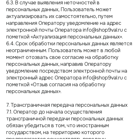
6.3. В случае выявления неточностей в
моторов
Контакты
персональных данных, Пользователь может
Оборудование и
Блог
актуализировать их самостоятельно, путем
тюнинг катеров и
лодок
направления Оператору уведомление на адрес
электронной почты Оператора info@shop9val.ru с
пометкой «Актуализация персональных данных».
г.Екатеринбург, проезд 5-й ЕКАД
6.4. Срок обработки персональных данных является
Южный, 5М
неограниченным. Пользователь может в любой
Пн-Пт: 10:00-19:00
момент отозвать свое согласие на обработку
Сб: 10:00-17:00
персональных данных, направив Оператору
Вс: 11:00-16:00
уведомление посредством электронной почты на
электронный адрес Оператора info@shop9val.ru с
Политика обработки персональных
пометкой «Отзыв согласия на обработку
данных
персональных данных».
2010-2021 © "Сервисный центр"
7. Трансграничная передача персональных данных
7.1. Оператор до начала осуществления
трансграничной передачи персональных данных
обязан убедиться в том, что иностранным
государством, на территорию которого